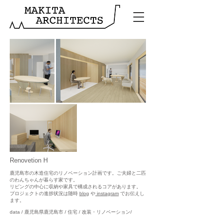
Renovetion H
鹿児島市の木造住宅のリノベーション計画です。ご夫婦と二匹
のわんちゃんが暮らす家です。
リビングの中心に収納や家具で構成されるコアがあります。
プロジェクトの進捗状況は随時
blog
や
instagram
でお伝えし
ます。
data
/
鹿児島県鹿児島市 / 住宅 / 改装・リノベーション/